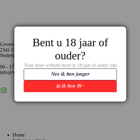
Contact
Bent u 18 jaar of
Geversstraat 35
2341 GA Oegstgeest
ouder?
Nederland
Voor deze website moet je 18 jaar of ouder zijn
06 - 17 59 02 94
info@vinopronto.nl
Nee ik ben jonger
Ja ik ben 18+
Instagram
X
LinkedIn
Menu
Home