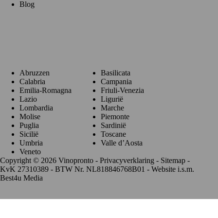
Blog
Regio's
Abruzzen
Basilicata
Calabria
Campania
Emilia-Romagna
Friuli-Venezia
Lazio
Ligurië
Lombardia
Marche
Molise
Piemonte
Puglia
Sardinië
Sicilië
Toscane
Umbria
Valle d’Aosta
Veneto
Copyright © 2026 Vinopronto -
Privacyverklaring
-
Sitemap
-
KvK 27310389 - BTW Nr. NL818846768B01 - Website i.s.m.
Best4u Media