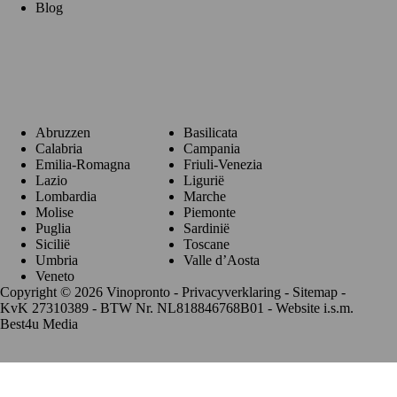
Blog
Regio's
Abruzzen
Basilicata
Calabria
Campania
Emilia-Romagna
Friuli-Venezia
Lazio
Ligurië
Lombardia
Marche
Molise
Piemonte
Puglia
Sardinië
Sicilië
Toscane
Umbria
Valle d’Aosta
Veneto
Copyright © 2026 Vinopronto -
Privacyverklaring
-
Sitemap
-
KvK 27310389 - BTW Nr. NL818846768B01 - Website i.s.m.
Best4u Media