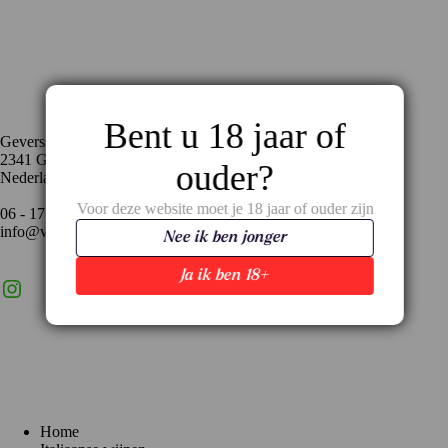
Contact
Bent u 18 jaar of
Geversstraat 35
2341 GA Oegstgeest
ouder?
Nederland
Voor deze website moet je 18 jaar of ouder zijn
06 - 17 59 02 94
info@vinopronto.nl
Nee ik ben jonger
Ja ik ben 18+
Instagram
X
LinkedIn
Menu
Home