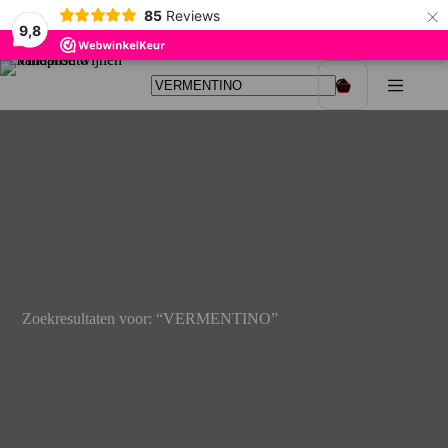
×
85
Reviews
9,8
Ga
naar
Winkelwagen
de
inhoud
Zoekresultaten voor: “VERMENTINO”