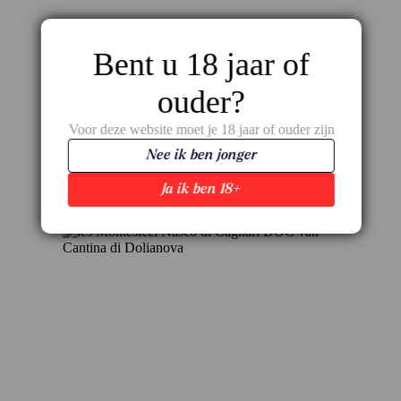
Bent u 18 jaar of
ouder?
Naeli Vermentino – Verfijning uit het zuiden
van Sardinië
Voor deze website moet je 18 jaar of ouder zijn
€
10,85
Nee ik ben jonger
Ja ik ben 18+