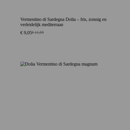
Vermentino di Sardegna Dolia – fris, zonnig en
verleidelijk mediterraan
€
9,05
€
11,95
Oorspronkelijke
Huidige
prijs
prijs
was:
is:
€ 11,95.
€ 9,05.