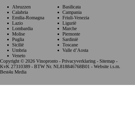
Abruzzen
Basilicata
Calabria
Campania
Emilia-Romagna
Friuli-Venezia
Lazio
Ligurië
Lombardia
Marche
Molise
Piemonte
Puglia
Sardinië
Sicilië
Toscane
Umbria
Valle d’Aosta
Veneto
Copyright © 2026 Vinopronto -
Privacyverklaring
-
Sitemap
-
KvK 27310389 - BTW Nr. NL818846768B01 - Website i.s.m.
Best4u Media
De waardering van www.vinopronto.nl bij
WebwinkelKeur
Reviews
is 9.8/10 gebaseerd op 85 reviews.