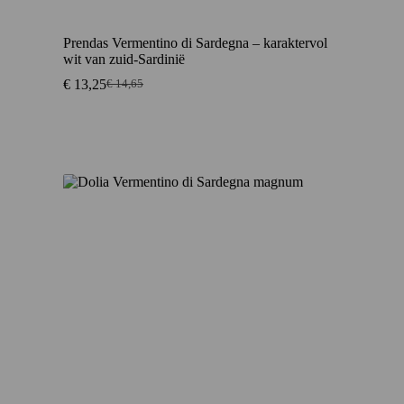
Prendas Vermentino di Sardegna – karaktervol
wit van zuid-Sardinië
€
13,25
€
14,65
Oorspronkelijke
Huidige
prijs
prijs
was:
is:
€ 14,65.
€ 13,25.
Aanbieding